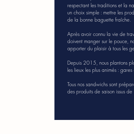
respectant les traditions et la 
un choix simple : mettre les prod
de la bonne baguette fraîche.
Après avoir connu la vie de tra
doivent manger sur le pouce, n
apporter du plaisir à tous les g
Depuis 2015, nous plantons pl
les lieux les plus animés : gare
Tous nos sandwichs sont prépa
des produits de saison issus de n