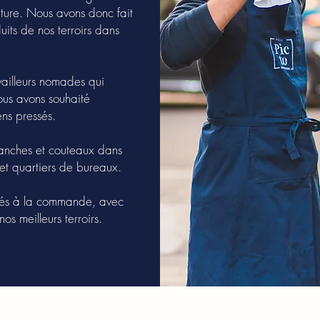
nature. Nous avons donc fait
uits de nos terroirs dans
vailleurs nomades qui
ous avons souhaité
Merci à Brice, Rod
ens pressés.
Adrien, Tom et tou
anches et couteaux dans
qui se décarcasse
s et quartiers de bureaux.
aux 4 coins de la 
rés à la commande, avec
Notre secret ? Tous ces producteurs
os meilleurs terroirs.
depuis nos premiers essais