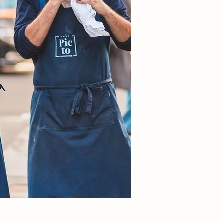
olphe, Louis,
s les autres,
nt pour nous
France
 qui grandissent à nos côtés