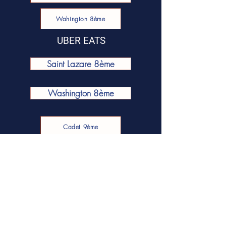
Wahington 8ème
UBER EATS
Saint Lazare 8ème
Washington 8ème
Cadet 9ème
La Défense - Puteaux
Pour vos réunions et évènements, nous
préparons et livrons à vélo dans
Paris
sandwiches, plateaux repas et
planches à partager.