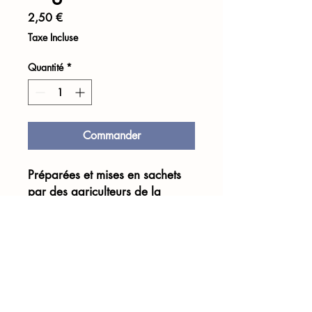
Prix
2,50 €
Taxe Incluse
Quantité
*
Commander
Préparées et mises en sachets
par des agriculteurs de la
Beauce
Petit paquet de 40g, pour une
personne
Retour accueil boutique