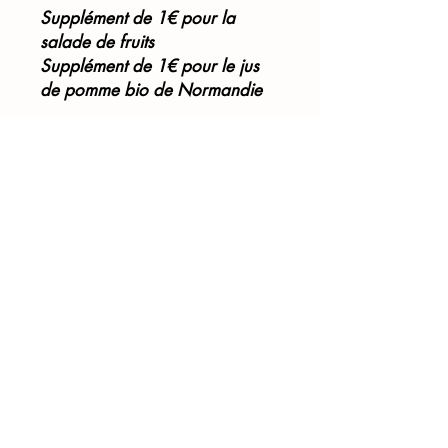
Supplément de 1€ pour la
salade de fruits
Supplément de 1€ pour le jus
de pomme bio de Normandie
CONDITIONS
A partir de 100€ de
commande
Commande
au plus tard
72h
avant l'évenement
Possibilité de livraison dans
un kiosque Picto en gare
Vous préciserez le lieu, la
date, l'heure et le contact de
livraison au moment du
paiement
Livraison : Paris 30 € et
Première Couronne 40€