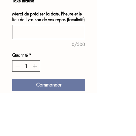
Taxe Incluse
Merci de préciser la date, l'heure et le
lieu de livraison de vos repas (facultatif)
0/500
Quantité
*
Commander
Thon aux olives noires, écrasé
de tomates à l'huile d'olive,
poivrons, oignons, pistou